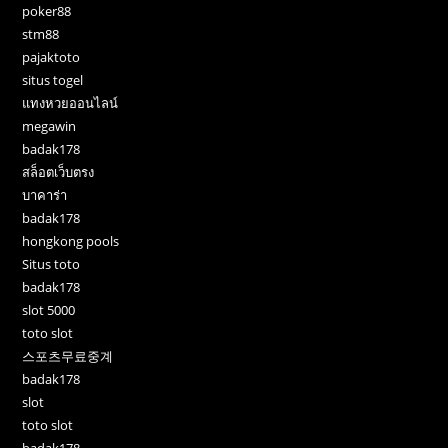
poker88
stm88
pajaktoto
situs togel
แทงหวยออนไลน์
megawin
badak178
สล็อตเว็บตรง
บาคาร่า
badak178
hongkong pools
Situs toto
badak178
slot 5000
toto slot
스포츠무료중계
badak178
slot
toto slot
badak178