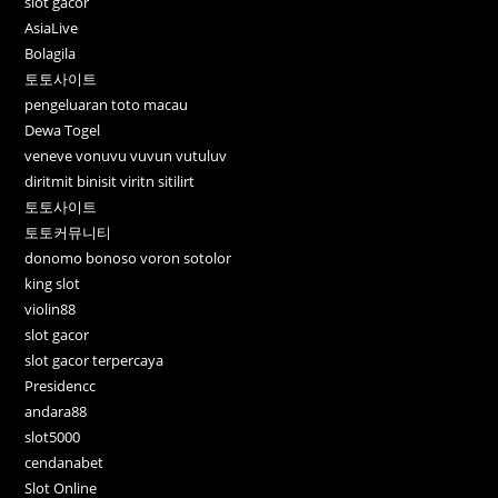
slot gacor
AsiaLive
Bolagila
토토사이트
pengeluaran toto macau
Dewa Togel
veneve vonuvu vuvun vutuluv
diritmit binisit viritn sitilirt
토토사이트
토토커뮤니티
donomo bonoso voron sotolor
king slot
violin88
slot gacor
slot gacor terpercaya
Presidencc
andara88
slot5000
cendanabet
Slot Online