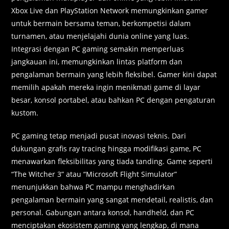
Xbox Live dan PlayStation Network memungkinkan gamer
untuk bermain bersama teman, berkompetisi dalam
turnamen, atau menjelajahi dunia online yang luas.
Integrasi dengan PC gaming semakin memperluas
jangkauan ini, memungkinkan lintas platform dan
pengalaman bermain yang lebih fleksibel. Gamer kini dapat
memilih apakah mereka ingin menikmati game di layar
besar, konsol portabel, atau bahkan PC dengan pengaturan
kustom.
PC gaming tetap menjadi pusat inovasi teknis. Dari
dukungan grafis ray tracing hingga modifikasi game, PC
menawarkan fleksibilitas yang tiada tanding. Game seperti
“The Witcher 3” atau “Microsoft Flight Simulator”
menunjukkan bahwa PC mampu menghadirkan
pengalaman bermain yang sangat mendetail, realistis, dan
personal. Gabungan antara konsol, handheld, dan PC
menciptakan ekosistem gaming yang lengkap, di mana