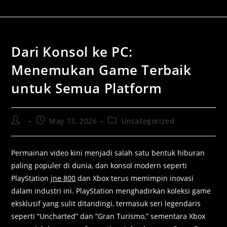
Dari Konsol ke PC:
Menemukan Game Terbaik
untuk Semua Platform
May 13, 2026
Uncategorized
Permainan video kini menjadi salah satu bentuk hiburan
paling populer di dunia, dan konsol modern seperti
PlayStation
jne 800
dan Xbox terus memimpin inovasi
dalam industri ini. PlayStation menghadirkan koleksi game
eksklusif yang sulit ditandingi, termasuk seri legendaris
seperti “Uncharted” dan “Gran Turismo,” sementara Xbox