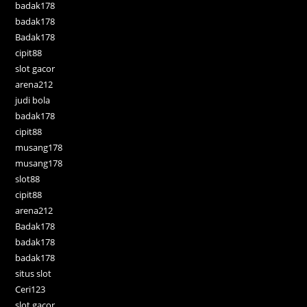
badak178
badak178
Badak178
cipit88
slot gacor
arena212
judi bola
badak178
cipit88
musang178
musang178
slot88
cipit88
arena212
Badak178
badak178
badak178
situs slot
Ceri123
slot gacor