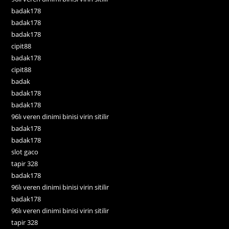
badak178
badak178
badak178
cipit88
badak178
cipit88
badak
badak178
badak178
96lı veren dinimi binisi virin sitilir
badak178
badak178
slot gaco
tapir 328
badak178
96lı veren dinimi binisi virin sitilir
badak178
96lı veren dinimi binisi virin sitilir
tapir 328