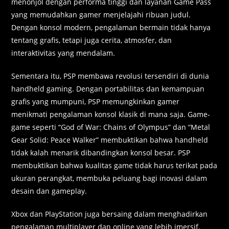
menonjol dengan performa tinggi dan layanan Game Pass
yang memudahkan gamer menjelajahi ribuan judul.
Dengan konsol modern, pengalaman bermain tidak hanya
tentang grafis, tetapi juga cerita, atmosfer, dan
interaktivitas yang mendalam.
Sementara itu, PSP membawa revolusi tersendiri di dunia
handheld gaming. Dengan portabilitas dan kemampuan
grafis yang mumpuni, PSP memungkinkan gamer
menikmati pengalaman konsol klasik di mana saja. Game-
game seperti “God of War: Chains of Olympus” dan “Metal
Gear Solid: Peace Walker” membuktikan bahwa handheld
tidak kalah menarik dibandingkan konsol besar. PSP
membuktikan bahwa kualitas game tidak harus terikat pada
ukuran perangkat, membuka peluang bagi inovasi dalam
desain dan gameplay.
Xbox dan PlayStation juga bersaing dalam menghadirkan
pengalaman multiplayer dan online yang lebih imersif.