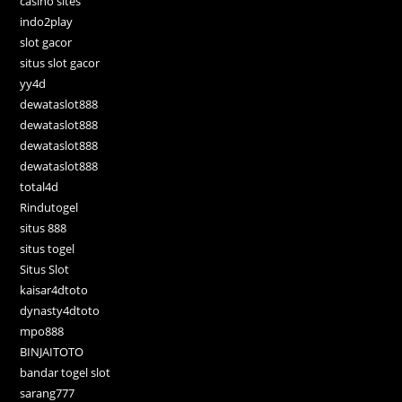
casino sites
indo2play
slot gacor
situs slot gacor
yy4d
dewataslot888
dewataslot888
dewataslot888
dewataslot888
total4d
Rindutogel
situs 888
situs togel
Situs Slot
kaisar4dtoto
dynasty4dtoto
mpo888
BINJAITOTO
bandar togel slot
sarang777