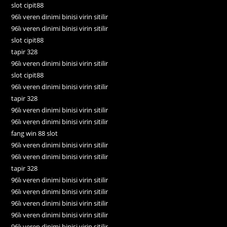
slot cipit88
96lı veren dinimi binisi virin sitilir
96lı veren dinimi binisi virin sitilir
slot cipit88
tapir 328
96lı veren dinimi binisi virin sitilir
slot cipit88
96lı veren dinimi binisi virin sitilir
tapir 328
96lı veren dinimi binisi virin sitilir
96lı veren dinimi binisi virin sitilir
fang win 88 slot
96lı veren dinimi binisi virin sitilir
96lı veren dinimi binisi virin sitilir
tapir 328
96lı veren dinimi binisi virin sitilir
96lı veren dinimi binisi virin sitilir
96lı veren dinimi binisi virin sitilir
96lı veren dinimi binisi virin sitilir
96lı veren dinimi binisi virin sitilir